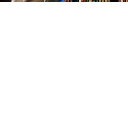
O consumidor de modo geral, se
dadeiro significado da
participante da sua paróquia, 
 Nossa Senhora e como esse ato
sendo um consumidor...
ar sua vida espiritual.
DÚVIDAS
CENTRAL DE
Termos de Uso
Segunda à Sext
Pagamentos
sac@avema
Troca e Devolução
(11) 3823-
Perguntas Frequentes