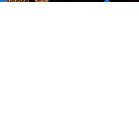
Descubra o ver
A confissão é um dos momentos mais belos e
Consagração a
transformadores da vida cristã. O sacramento
pode transform
da Penitência, também chamado de
Reconciliação
Fique por dentro das nossas novidades se
INSTITUCIONAL
cadastrando em nossa newsletter!
Política de Privacidade
Sobre
Onde Comprar
NOSSAS REDES SOCIAIS
ENVIAR