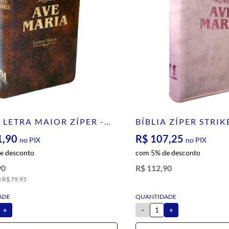
A LETRA MAIOR ZÍPER -
BÍBLIA ZÍPER STRIK
OM
ROSA
1,90
R$ 107,25
no PIX
no PIX
e desconto
com 5% de desconto
90
R$ 112,90
e
R$ 79,95
+
-
+