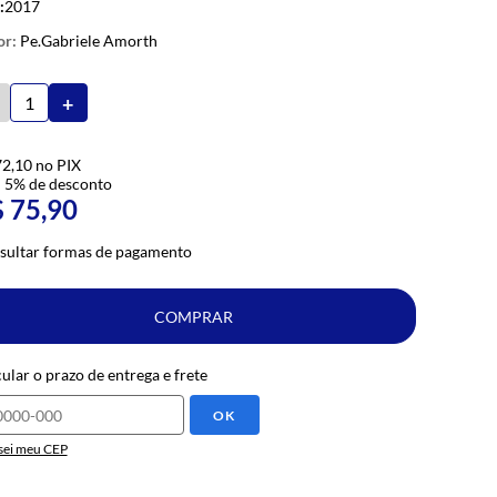
:
2017
Pe.Gabriele Amorth
+
72,10
no PIX
 5% de desconto
 75,90
sultar formas de pagamento
COMPRAR
ular o prazo de entrega e frete
OK
sei meu CEP