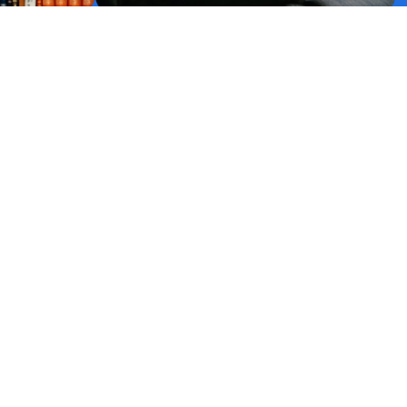
ndo fiel,
Um dos momentos mais emocionantes para os
permanece
pais é a iniciação à vida cristã dos filhos.
 RELACIONAMENTO
SEGURANÇA
a das 8:00 às 17:00
PAGAMENTO
ria.com.br
1060