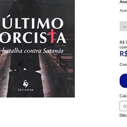
Ano
-
R$ 
com
R$
Con
Calc
Não 