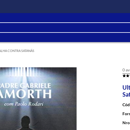
TALHA CONTRA SATANÁS
0 av
Ul
Sa
Cód
For
Nro 