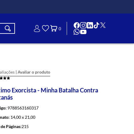
0
aliações
timo Exorcista - Minha Batalha Contra
tanás
igo:
9788563160317
mato:
14,00 x 21,00
de Páginas:
215