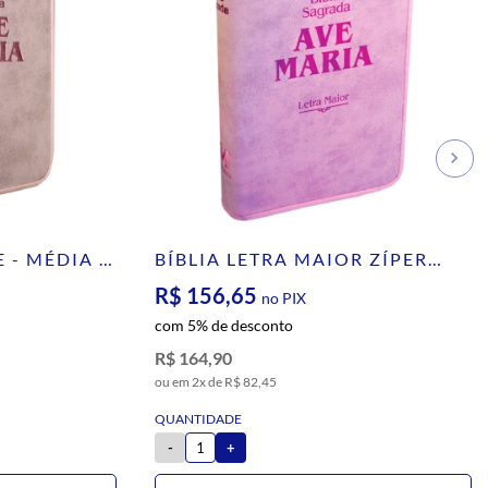
E - MÉDIA -
BÍBLIA LETRA MAIOR ZÍPER
STRIKE - ROSA
R$ 156,65
no PIX
com 5% de desconto
R$ 164,90
2x de
R$ 82,45
-
+